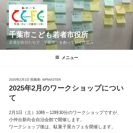
コ
ン
テ
ン
ツ
千葉市こども若者市役所
へ
若者が自分たちで「千葉市」を創っていく仕組み
ス
キ
メニュー
ッ
プ
投
2025年2月1日
投稿者:
WPMASTER
稿
2025年2月のワークショップについ
日:
て
2月1日（土）10時～12時30分のワークショップですが、
小仲台新向会自治会館で開催します。
ワークショップ後は、駄菓子屋カフェを開催します。