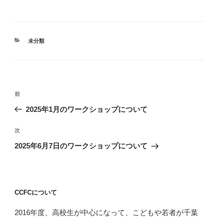
カ
未分類
テ
ゴ
リ
ー
投
前
前
稿
の
2025年1月のワークショップについて
ナ
投
ビ
稿
次
次
ゲ
の
2025年6月7日のワークショップについて
投
ー
稿
シ
ョ
CCFCについて
ン
2016年度、高校生が中心になって、こどもや若者が千葉