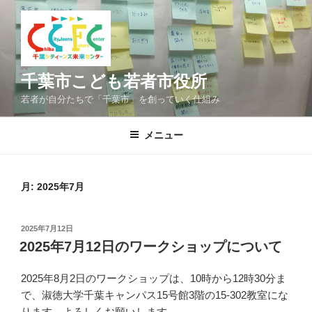
コ
ン
テ
ン
ツ
千葉市こども若者市役所
へ
若者が自分たちで「千葉市」を創っていく仕組み
ス
キ
メニュー
ッ
プ
月:
2025年7月
投
2025年7月12日
稿
2025年7月12日のワークショップについて
日:
2025年8月2日のワークショップは、10時から12時30分ま
で、淑徳大学千葉キャンパス15号館3階の15-302教室にな
ります。よろしくお願いします。