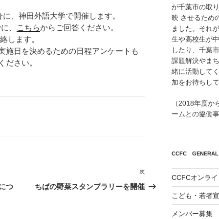
が千葉市の取
30分に、神田外語大学で開催します。
映 させるため
でに、
こちら
からご回答ください。
ました。それが
生や高校生が
連絡します。
したり、千葉市
実施日を決めるための日程アンケートも
課題解決やまち
ください。
緒に活動して
加をお待ちし
（2018年度
ームとの協働
CCFC GENERAL 
次
次
CCFCオンラ
の
プにつ
ちばの野菜スタンプラリーを開催
こども・若者
投
稿
メンバー募集