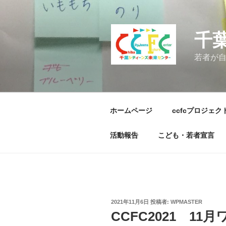
コ
ン
テ
千
ン
ツ
若者が
へ
ス
キ
ッ
ホームページ
ccfcプロジェク
プ
活動報告
こども・若者宣言
投
2021年11月6日
投稿者:
WPMASTER
稿
CCFC2021 1
日: