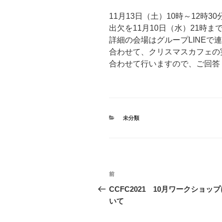
11月13日（土）10時～12時
出欠を11月10日（水）21時ま
詳細の会場はグループLINEで
合わせて、クリスマスカフェの
合わせて行いますので、ご回答
カ
未分類
テ
ゴ
リ
ー
投
前
前
稿
の
CCFC2021 10月ワークショッ
投
いて
ナ
稿