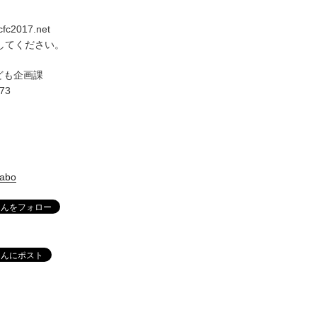
ccfc2017.net
換してください。
ども企画課
673
labo