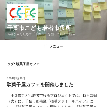
コ
ン
テ
ン
ツ
千葉市こども若者市役所
へ
若者が自分たちで「千葉市」を創っていく仕組み
ス
キ
メニュー
ッ
プ
タグ:
駄菓子屋カフェ
投
2024年1月20日
稿
駄菓子屋カフェを開催しました
日:
千葉市こども若者市役所プロジェクトでは、12月26日
（火）に、千葉市稲毛区「稲毛ファミールハイツ」に
て、「駄菓子屋カフェ」を開催しました。「駄菓子屋カ