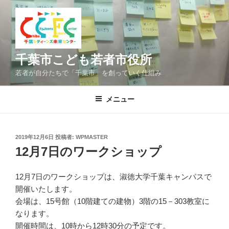
コ
ン
テ
ン
ツ
千葉市こども若者市役所
へ
若者が自分たちで「千葉市」を創っていく仕組み
ス
キ
メニュー
ッ
プ
投
2019年12月6日
投稿者:
WPMASTER
稿
12月7日のワークショップ
日:
12月7日のワークショップは、淑徳大学千葉キャンパスで
開催いたします。
会場は、15号館（10階建ての建物）3階の15－303教室に
なります。
開催時間は、10時から12時30分の予定です。