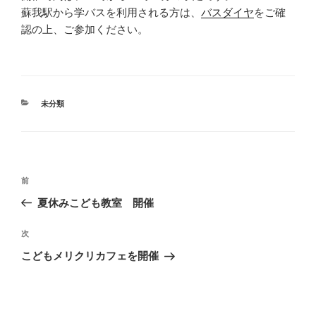
蘇我駅から学バスを利用される方は、
バスダイヤ
をご確
認の上、ご参加ください。
カ
未分類
テ
ゴ
リ
ー
投
前
前
稿
の
夏休みこども教室 開催
ナ
投
ビ
稿
次
次
ゲ
の
こどもメリクリカフェを開催
投
ー
稿
シ
ョ