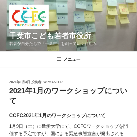
コ
ン
テ
ン
ツ
千葉市こども若者市役所
へ
若者が自分たちで「千葉市」を創っていく仕組み
ス
キ
メニュー
ッ
プ
投
2021年1月4日
投稿者:
WPMASTER
稿
2021年1月のワークショップについ
日:
て
CCFC2021年1月のワークショップについて
1月9日（土）に敬愛大学にて、CCFCワークショップを開
催する予定ですが、国による緊急事態宣言が発出される