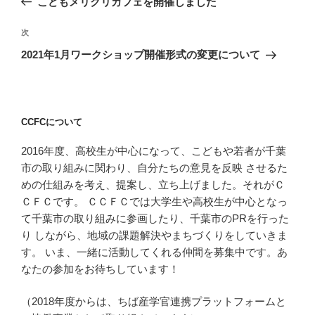
こどもメリクリカフェを開催しました
ナ
投
ビ
稿
次
次
ゲ
の
2021年1月ワークショップ開催形式の変更について
投
ー
稿
シ
ョ
CCFCについて
ン
2016年度、高校生が中心になって、こどもや若者が千葉
市の取り組みに関わり、自分たちの意見を反映 させるた
めの仕組みを考え、提案し、立ち上げました。それがＣ
ＣＦＣです。 ＣＣＦＣでは大学生や高校生が中心となっ
て千葉市の取り組みに参画したり、千葉市のPRを行った
り しながら、地域の課題解決やまちづくりをしていきま
す。 いま、一緒に活動してくれる仲間を募集中です。あ
なたの参加をお待ちしています！
（2018年度からは、ちば産学官連携プラットフォームと