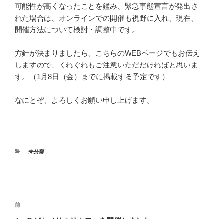
可能性が高くなったことを鑑み、緊急事態宣言が発出さ
れた場合は、オンラインでの開催も視野に入れ、現在、
開催方法について検討・調整中です。
方針が決まりましたら、こちらのWEBページでもお伝え
しますので、くれぐれもご注意いただだければと思いま
す。（1月8日（金）までに掲載する予定です）
なにとぞ、よろしくお願い申し上げます。
カ
未分類
テ
ゴ
リ
ー
投
前
前
稿
の