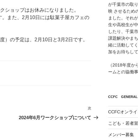
が千葉市の取
ークショップはお休みになりました。
映 させるため
す。また、2月10日には駄菓子屋カフェの
ました。それが
生や高校生が
したり、千葉市
課題解決やまち
度）の予定は、2月10日と3月2日です。
緒に活動して
加をお待ちし
（2018年度
ームとの協働
CCFC GENERAL 
次
次
CCFCオンラ
の
2024年6月ワークショップについて
こども・若者
投
稿
メンバー募集