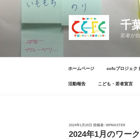
コ
ン
テ
千
ン
ツ
若者が
へ
ス
キ
ッ
ホームページ
ccfcプロジェク
プ
活動報告
こども・若者宣言
投
2024年1月20日
投稿者:
WPMASTER
稿
2024年1月のワ
日: