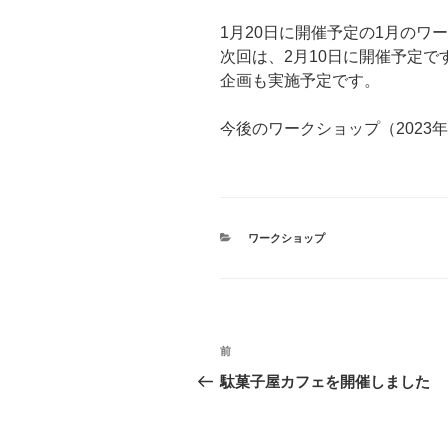
1月20日に開催予定の1月のワ
次回は、2月10日に開催予定で
企画も実施予定です。
今後のワークショップ（2023年
カ
ワークショップ
テ
ゴ
リ
ー
投
前
前
稿
の
駄菓子屋カフェを開催しました
投
ナ
稿