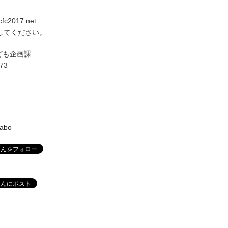
ccfc2017.net
換してください。
ども企画課
673
labo