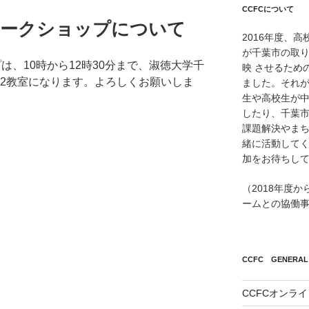
CCFCについて
のワークショップについて
2016年度、
が千葉市の取
プは、10時から12時30分まで、淑徳大学千
映 させるため
302教室になります。よろしくお願いしま
ました。それが
生や高校生が
したり、千葉市
課題解決やまち
緒に活動して
加をお待ちし
（2018年度
ームとの協働
CCFC GENERAL 
CCFCオンラ