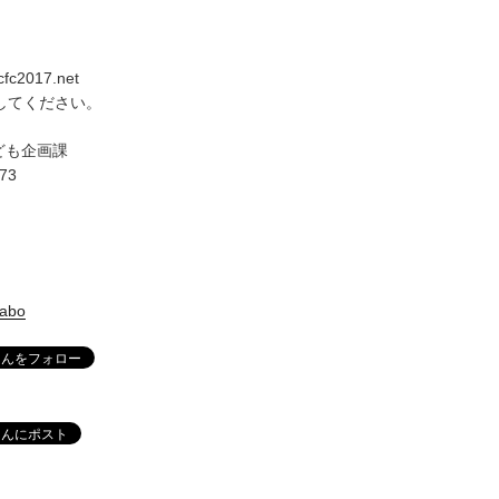
ccfc2017.net
換してください。
ども企画課
673
labo