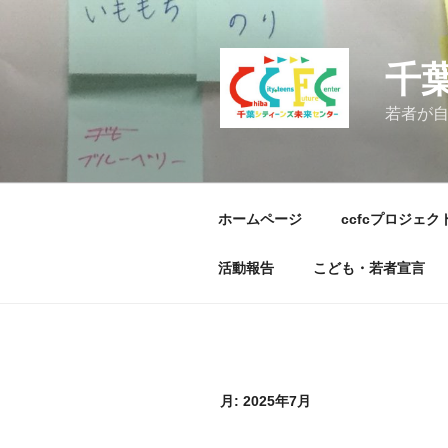
コ
ン
テ
千
ン
ツ
若者が
へ
ス
キ
ッ
ホームページ
ccfcプロジェク
プ
活動報告
こども・若者宣言
月:
2025年7月