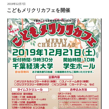
投
2019年12月7日
稿
こどもメリクリカフェを開催
日: