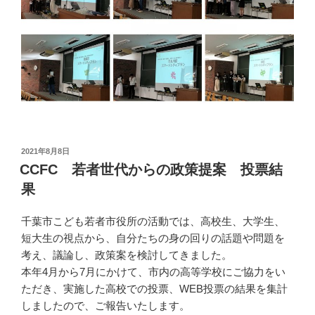
投
2021年8月8日
稿
CCFC 若者世代からの政策提案 投票結
日:
果
千葉市こども若者市役所の活動では、高校生、大学生、
短大生の視点から、自分たちの身の回りの話題や問題を
考え、議論し、政策案を検討してきました。
本年4月から7月にかけて、市内の高等学校にご協力をい
ただき、実施した高校での投票、WEB投票の結果を集計
しましたので、ご報告いたします。