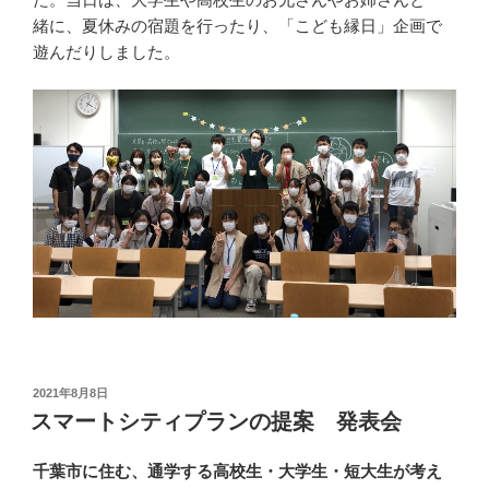
緒に、夏休みの宿題を行ったり、「こども縁日」企画で
遊んだりしました。
投
2021年8月8日
稿
スマートシティプランの提案 発表会
日:
千葉市に住む、通学する高校生・大学生・短大生が考え