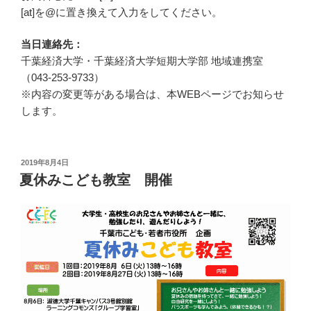
[at]を@に置き換えて入力をしてください。
当日連絡先：
千葉経済大学・千葉経済大学短期大学部 地域連携室
（043-253-9733）
※内容の変更等がある場合は、本WEBページでお知らせ
します。
投
2019年8月4日
稿
夏休みこども教室 開催
日: