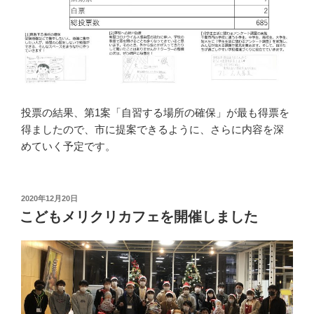
投票の結果、第1案「自習する場所の確保」が最も得票を
得ましたので、市に提案できるように、さらに内容を深
めていく予定です。
投
2020年12月20日
稿
こどもメリクリカフェを開催しました
日: