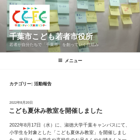
コ
ン
テ
ン
ツ
千葉市こども若者市役所
へ
若者が自分たちで「千葉市」を創っていく仕組み
ス
キ
メニュー
ッ
プ
カテゴリー:
活動報告
投
2022年8月20日
稿
こども夏休み教室を開催しました
日:
2022年8月17日（水）に、淑徳大学千葉キャンパスにて、
小学生を対象とした「こども夏休み教室」を開催しまし
た。当日は、大学生や高校生のお兄さんやお姉さんと一