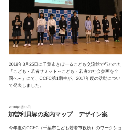
2018年3月25日に千葉市きぼーるこども交流館で行われた
「こども・若者サミット～こども・若者の社会参画を全
国へ～」にて、CCFC第1期生が、2017年度の活動につい
て発表しました。
投
2018年1月15日
稿
加曽利貝塚の案内マップ デザイン案
日:
今年度のCCFC（千葉市こども若者市役所）のワークショ