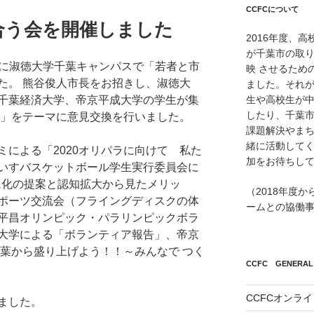
CCFCについて
合う会を開催しました
2016年度、
が千葉市の取
0分に淑徳大学千葉キャンパスで「若者と市
映 させるため
た。 熊谷俊人市長をお招きし、淑徳大
ました。それが
生や高校生が
千葉経済大学、帝京平成大学の学生が集
したり、千葉市
て」をテーマに意見交換を行いました。
課題解決やまち
緒に活動して
による「2020オリパラに向けて 私た
加をお待ちし
いすバスケットボール学生実行委員会に
ム化の提案と認知拡大から見たメリッ
（2018年度
ポーツ交流会（フライングディスクの体
ームとの協働
平昌オリンピック・パラリンピックボラ
大学による「ボランティア報告」、帝京
千葉から 盛り上げよう！！～みんなで つく
CCFC GENERAL 
CCFCオンラ
ました。