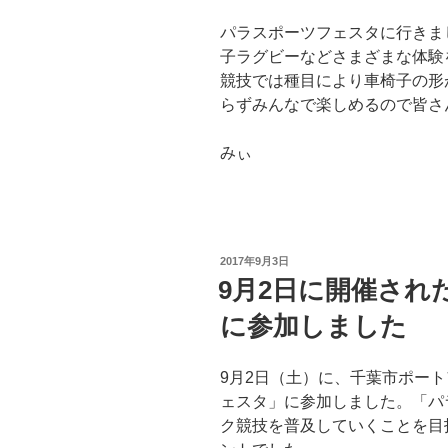
パラスポーツフェスタに行きま
子ラグビーなどさまざまな体験
競技では種目により車椅子の形
らずみんなで楽しめるので皆さ
みぃ
投
2017年9月3日
稿
9月2日に開催され
日:
に参加しました
9月2日（土）に、千葉市ポー
ェスタ」に参加しました。「パ
ク競技を普及していくことを目