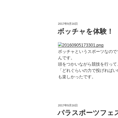
投
2017年9月16日
稿
ボッチャを体験！
日:
ボッチャというスポーツなので
んです。
頭をつかいながら競技を行って
「どれぐらいの力で投げればい
も楽しかったです。
投
2017年9月16日
稿
パラスポーツフェ
日: