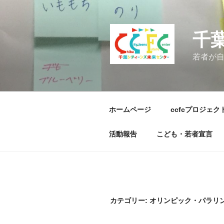
コ
ン
テ
千
ン
ツ
若者が
へ
ス
キ
ッ
ホームページ
ccfcプロジェク
プ
活動報告
こども・若者宣言
カテゴリー:
オリンピック・パラリ