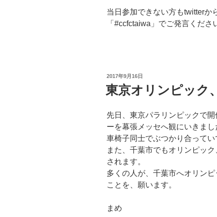
当日参加できない方もtwitter
「#ccfctaiwa」でご発言くださ
投
2017年9月16日
稿
東京オリンピック、
日:
先日、東京パラリンピックで開
ーを幕張メッセへ観にいきまし
車椅子同士でぶつかり合ってい
また、千葉市でもオリンピック
されます。
多くの人が、千葉市へオリンピ
ことを、願います。
まめ