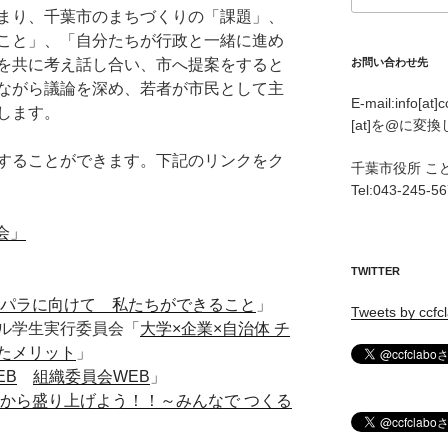
まり、千葉市のまちづくりの「課題」、
こと」、「自分たちが行政と一緒に進め
お問い合わせ先
を共に考え話し合い、市へ提案をすると
ながら議論を深め、若者が市民として主
E-mail:info[at]
します。
[at]を@に変
することができます。下記のリンクをク
千葉市役所 こ
Tel:043-245-5
会」
TWITTER
オリパラに向けて 私たちができること
」
Tweets by ccfc
ル学生実行委員会「
大学×企業×自治体 チ
たメリット
」
EB
組織委員会WEB
」
葉から 盛り上げよう！！～みんなで つくる