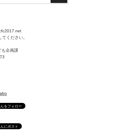
索
ccfc2017.net
換してください。
ども企画課
673
labo