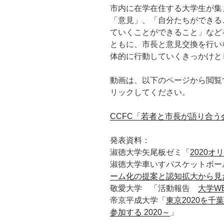
市内に在学在住する大学生が集
「意見」、「自分たちができる
ていくことができること」など
ともに、市長と意見交換を行い
体的に行動していくきっかけと
動画は、以下のページから閲覧
リックしてください。
CCFC「若者と市長が語り合う
発表資料：
淑徳大学矢尾板ゼミ「
2020
淑徳大学車いすバスケットボー
ーム化の提案と認知拡大から見
敬愛大学 「活動報告
大学W
帝京平成大学「
東京2020を千
参加する 2020～
」