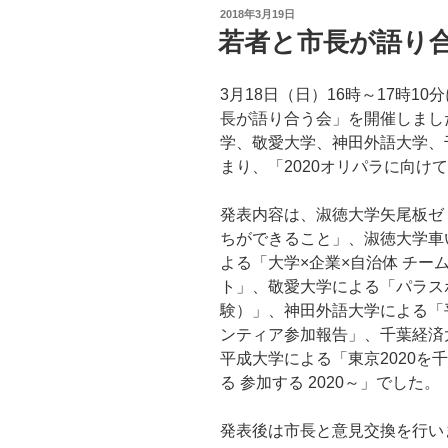
投
2018年3月19日
稿
若者と市長が語り
日:
3月18日（日）16時～17時1
長が語り合う会」を開催しまし
学、敬愛大学、神田外語大学、
まり、「2020オリパラに向け
発表内容は、淑徳大学矢尾板ゼミ
ちができること」、淑徳大学車
よる「大学×企業×自治体 チー
ト」、敬愛大学による「パラス
験）」、神田外語大学による「
ンティア参加報告」、千葉経済
平成大学による「東京2020を
る 参加する 2020～」でした。
発表後は市長と意見交換を行い