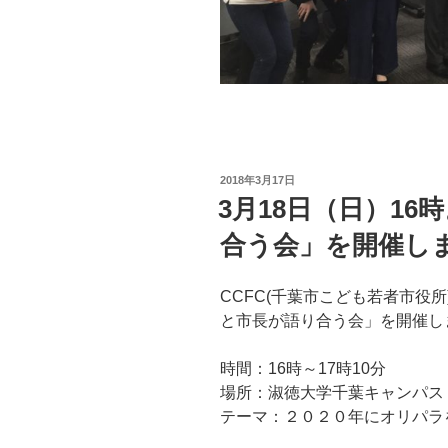
投
2018年3月17日
稿
3月18日（日）1
日:
合う会」を開催し
CCFC(千葉市こども若者市役所
と市長が語り合う会」を開催し
時間：16時～17時10分
場所：
淑徳大学千葉キャンパス
テーマ：２０２０年にオリパラ