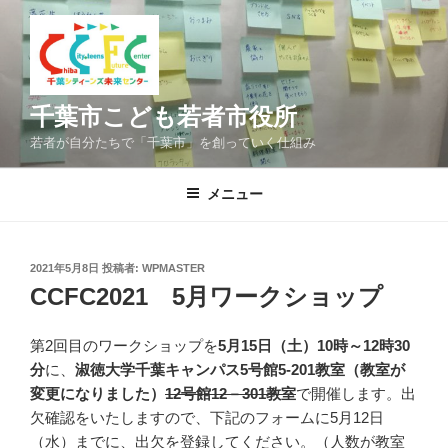
コ
ン
テ
ン
ツ
千葉市こども若者市役所
へ
若者が自分たちで「千葉市」を創っていく仕組み
ス
キ
メニュー
ッ
プ
投
2021年5月8日
投稿者:
WPMASTER
稿
CCFC2021 5月ワークショップ
日:
第2回目のワークショップを
5月15日（土）10時～12時30
分
に、
淑徳大学千葉キャンパス5号館5-201教室（教室が
変更になりました）
12号館12－301教室
で開催します。出
欠確認をいたしますので、下記のフォームに5月12日
（水）までに、出欠を登録してください。（人数が教室