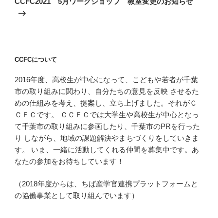
CCFC2021 5月ワークショップ 教室変更のお知らせ
投
ー
稿
シ
ョ
ン
CCFCについて
2016年度、高校生が中心になって、こどもや若者が千葉
市の取り組みに関わり、自分たちの意見を反映 させるた
めの仕組みを考え、提案し、立ち上げました。それがＣ
ＣＦＣです。 ＣＣＦＣでは大学生や高校生が中心となっ
て千葉市の取り組みに参画したり、千葉市のPRを行った
り しながら、地域の課題解決やまちづくりをしていきま
す。 いま、一緒に活動してくれる仲間を募集中です。あ
なたの参加をお待ちしています！
（2018年度からは、ちば産学官連携プラットフォームと
の協働事業として取り組んでいます）