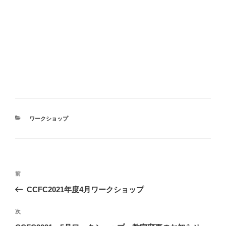
カ
ワークショップ
テ
ゴ
リ
ー
投
前
前
稿
の
CCFC2021年度4月ワークショップ
ナ
投
ビ
稿
次
次
ゲ
の