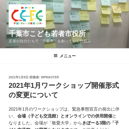
コ
ン
テ
ン
ツ
千葉市こども若者市役所
へ
若者が自分たちで「千葉市」を創っていく仕組み
ス
キ
メニュー
ッ
プ
投
2021年1月8日
投稿者:
WPMASTER
稿
2021年1月ワークショップ開催形式
日:
の変更について
2021年1月のワークショップは、緊急事態宣言の発出に伴
い、
会場（子ども交流館）とオンラインでの併用開催
と
なりました。会場が「敬愛大学」から
きぼーる3階の「子