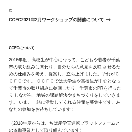
ナ
投
ビ
稿
次
次
ゲ
の
CCFC2021年2月ワークショップの開催について
投
ー
稿
シ
ョ
CCFCについて
ン
2016年度、高校生が中心になって、こどもや若者が千葉
市の取り組みに関わり、自分たちの意見を反映 させるた
めの仕組みを考え、提案し、立ち上げました。それがＣ
ＣＦＣです。 ＣＣＦＣでは大学生や高校生が中心となっ
て千葉市の取り組みに参画したり、千葉市のPRを行った
り しながら、地域の課題解決やまちづくりをしていきま
す。 いま、一緒に活動してくれる仲間を募集中です。あ
なたの参加をお待ちしています！
（2018年度からは、ちば産学官連携プラットフォームと
の協働事業として取り組んでいます）