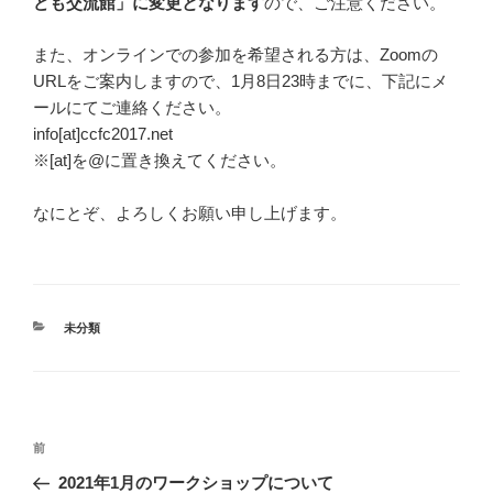
ども交流館」に変更となります
ので、ご注意ください。
また、オンラインでの参加を希望される方は、Zoomの
URLをご案内しますので、1月8日23時までに、下記にメ
ールにてご連絡ください。
info[at]ccfc2017.net
※[at]を@に置き換えてください。
なにとぞ、よろしくお願い申し上げます。
カ
未分類
テ
ゴ
リ
ー
投
前
前
稿
の
2021年1月のワークショップについて