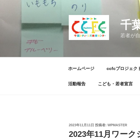
コ
ン
テ
千
ン
ツ
若者が
へ
ス
キ
ッ
ホームページ
ccfcプロジェク
プ
活動報告
こども・若者宣言
投
2023年11月11日
投稿者:
WPMASTER
稿
2023年11月ワー
日: