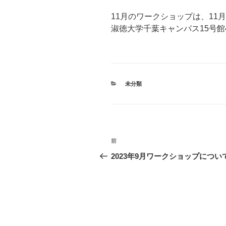
11月のワークショップは、11月
淑徳大学千葉キャンパス15号館
カ
未分類
テ
ゴ
リ
ー
投
前
前
稿
の
2023年9月ワークショップについ
投
ナ
稿
ビ
ゲ