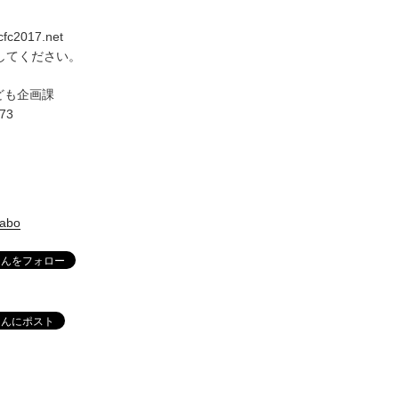
ccfc2017.net
換してください。
ども企画課
673
labo