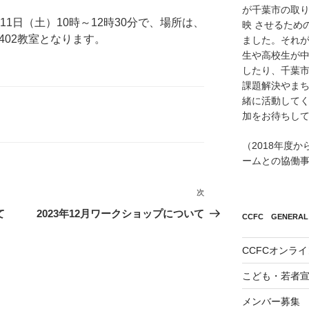
が千葉市の取
11日（土）10時～12時30分で、場所は、
映 させるため
402教室となります。
ました。それが
生や高校生が
したり、千葉市
課題解決やまち
緒に活動して
加をお待ちし
（2018年度
ームとの協働
次
次
の
て
2023年12月ワークショップについて
CCFC GENERAL 
投
稿
CCFCオンラ
こども・若者
メンバー募集