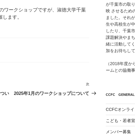
が千葉市の取
0分のワークショップですが、淑徳大学千葉
映 させるため
開催します。
ました。それが
生や高校生が
したり、千葉市
課題解決やまち
緒に活動して
加をお待ちし
（2018年度
ームとの協働
次
次
の
につい
2025年1月のワークショップについて
CCFC GENERAL 
投
稿
CCFCオンラ
こども・若者
メンバー募集