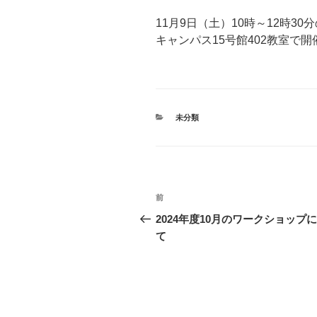
11月9日（土）10時～12時3
キャンパス15号館402教室で
カ
未分類
テ
ゴ
リ
ー
投
前
前
稿
の
2024年度10月のワークショップ
投
て
ナ
稿
ビ
ゲ