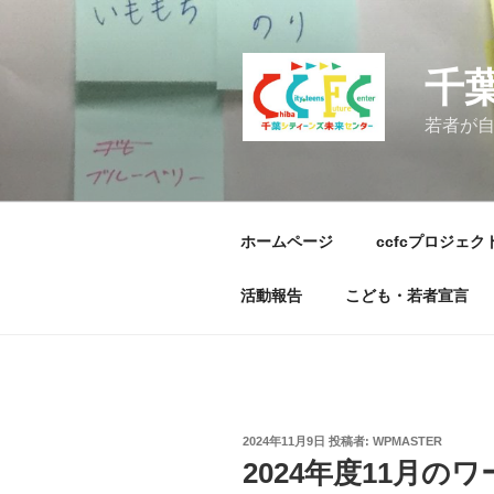
コ
ン
テ
千
ン
ツ
若者が
へ
ス
キ
ッ
ホームページ
ccfcプロジェク
プ
活動報告
こども・若者宣言
投
2024年11月9日
投稿者:
WPMASTER
稿
2024年度11月
日: