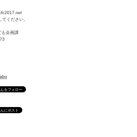
ccfc2017.net
換してください。
ども企画課
673
labo