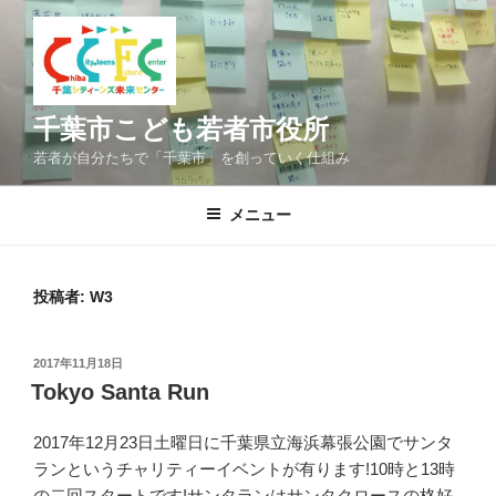
コ
ン
テ
ン
ツ
千葉市こども若者市役所
へ
若者が自分たちで「千葉市」を創っていく仕組み
ス
キ
メニュー
ッ
プ
投稿者:
W3
投
2017年11月18日
稿
Tokyo Santa Run
日:
2017年12月23日土曜日に千葉県立海浜幕張公園でサンタ
ランというチャリティーイベントが有ります!10時と13時
の二回スタートです!サンタランはサンタクロースの格好