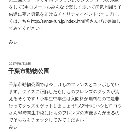
をして3キロメートルみんなで楽しく歩いて病気と闘う子
供達に夢と勇気を届けるチャリティイベントです。詳し
くはこちらhttp://santa-run.jp/index.html皆さんぜひ参加し
てみてください！
みぃ
投
2017年9月16日
稿
千葉市動物公園
日:
千葉市動物公園では今、けものフレンズとコラボしてい
ます。クイズに正解したらけものフレンズのグッズが貰
えるそうです！小学生中学生は入園料が無料なので是非
行ってグッズをゲットしましょう!!又29日にハシビロコウ
さん54時間生中継にけものフレンズの声優さんが出るの
でそちらもチェックしてみてください！
みぃ