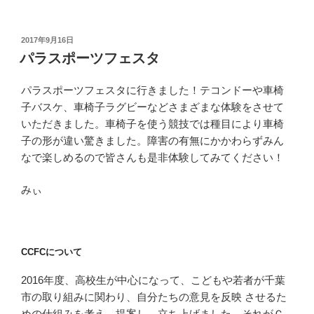
投
2017年9月16日
稿
パラスポーツフェスタ
日:
パラスポーツフェスタに行きました！テコンドーや車椅
子バスケ、車椅子ラグビーなどさまざまな体験をさせて
いただきました。車椅子を使う競技では種目により車椅
子の形が違い驚きました。障害の有無にかかわらずみん
なで楽しめるので皆さんも是非体験してみてください！
みぃ
CCFCについて
2016年度、高校生が中心になって、こどもや若者が千葉
市の取り組みに関わり、自分たちの意見を反映 させるた
めの仕組みを考え、提案し、立ち上げました。それがＣ