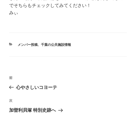
でそちらもチェックしてみてください！
みぃ
カ
メンバー投稿
、
千葉の公共施設情報
テ
ゴ
リ
ー
投
前
前
稿
の
心やさしいコヨーテ
ナ
投
ビ
稿
次
次
ゲ
の
加曽利貝塚 特別史跡へ
投
ー
稿
シ
ョ