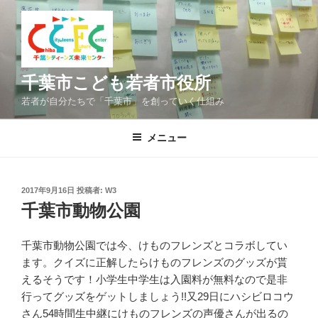
コ
ン
テ
ン
ツ
千葉市こども若者市役所
へ
若者が自分たちで「千葉市」を創っていく仕組み
ス
キ
メニュー
ッ
プ
投
2017年9月16日
投稿者:
W3
稿
千葉市動物公園
日:
千葉市動物公園では今、けものフレンズとコラボしてい
ます。クイズに正解したらけものフレンズのグッズが貰
えるそうです！小学生中学生は入園料が無料なので是非
行ってグッズをゲットしましょう!!又29日にハシビロコウ
さん54時間生中継にけものフレンズの声優さんが出るの