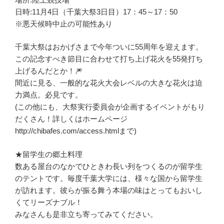
日時:11月4日（千葉大祭3日目）17：45～17：50
※悪天候時中止の可能性あり
千葉大祭はおかげさまで今年ついに55周年を迎えます。
この記念すべき節目に合わせて打ち上げ花火を55発打ち
上げるんだとか！🎆
間近に見る、一般的な花火大会レベルの大きな花火は迫
力満点。必見です。
(この他にも、大祭実行委員会が企画するイベントがもり
だくさん！詳しくはホームページ
http://chibafes.com/access.htmlまで)
★留学生の郷土料理
数ある屋台のなかでひときわ長い列をつくるのが留学生
のテントです。毎度千葉大学には、様々な国から留学生
が訪れます。彼らが振る舞う本場の味はとってもおいし
くてリーズナブル！
みなさんも是非立ち寄ってみてください。