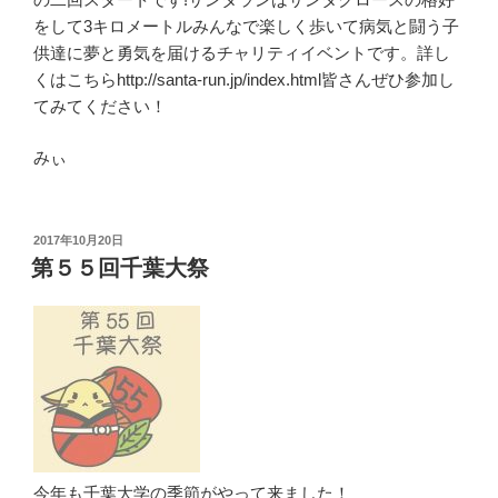
をして3キロメートルみんなで楽しく歩いて病気と闘う子
供達に夢と勇気を届けるチャリティイベントです。詳し
くはこちらhttp://santa-run.jp/index.html皆さんぜひ参加し
てみてください！
みぃ
投
2017年10月20日
稿
第５５回千葉大祭
日:
今年も千葉大学の季節がやって来ました！