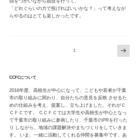
頭をつかいながら競技を行って、
「どれぐらいの力で投げればいいかな？」って考えなが
らやるのはとても楽しかったです。
投
次
固定ページ
1
の
稿
ペ
ナ
ー
ビ
CCFCについて
ジ
ゲ
2016年度、高校生が中心になって、こどもや若者が千葉
ー
市の取り組みに関わり、自分たちの意見を反映 させるた
シ
めの仕組みを考え、提案し、立ち上げました。それがＣ
ョ
ＣＦＣです。 ＣＣＦＣでは大学生や高校生が中心となっ
ン
て千葉市の取り組みに参画したり、千葉市のPRを行った
り しながら、地域の課題解決やまちづくりをしていきま
す。 いま、一緒に活動してくれる仲間を募集中です。あ