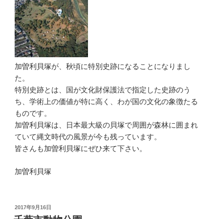
加曽利貝塚が、秋頃に特別史跡になることになりまし
た。
特別史跡とは、国が文化財保護法で指定した史跡のう
ち、学術上の価値が特に高く、わが国の文化の象徴たる
ものです。
加曽利貝塚は、日本最大級の貝塚で周囲が森林に囲まれ
ていて縄文時代の風景が今も残っています。
皆さんも加曽利貝塚にぜひ来て下さい。
加曽利貝塚
投
2017年9月16日
稿