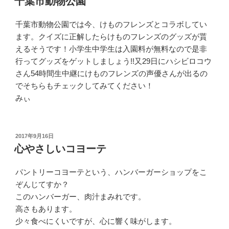
千葉市動物公園
日:
千葉市動物公園では今、けものフレンズとコラボしてい
ます。クイズに正解したらけものフレンズのグッズが貰
えるそうです！小学生中学生は入園料が無料なので是非
行ってグッズをゲットしましょう!!又29日にハシビロコウ
さん54時間生中継にけものフレンズの声優さんが出るの
でそちらもチェックしてみてください！
みぃ
投
2017年9月16日
稿
心やさしいコヨーテ
日:
パントリーコヨーテという、ハンバーガーショップをこ
ぞんじてすか？
このハンバーガー、肉汁まみれです。
高さもあります。
少々食べにくいですが、心に響く味がします。