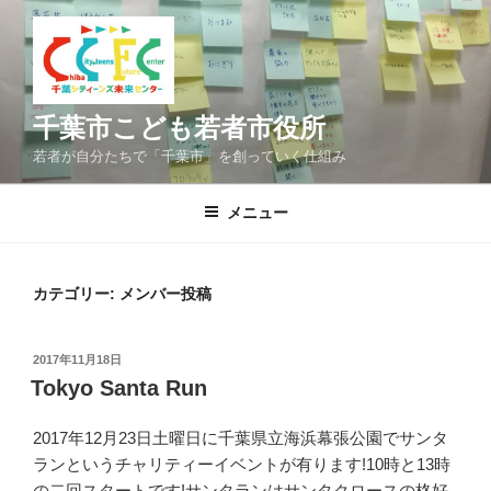
コ
ン
テ
ン
ツ
千葉市こども若者市役所
へ
若者が自分たちで「千葉市」を創っていく仕組み
ス
キ
メニュー
ッ
プ
カテゴリー:
メンバー投稿
投
2017年11月18日
稿
Tokyo Santa Run
日:
2017年12月23日土曜日に千葉県立海浜幕張公園でサンタ
ランというチャリティーイベントが有ります!10時と13時
の二回スタートです!サンタランはサンタクロースの格好