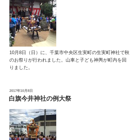
10月8日（日）に、千葉市中央区生実町の生実町神社で秋
のお祭りが行われました。山車と子ども神輿が町内を回
りました。
投
2017年10月8日
稿
白旗今井神社の例大祭
日: