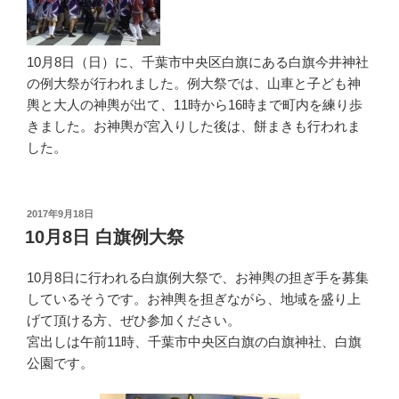
10月8日（日）に、千葉市中央区白旗にある白旗今井神社
の例大祭が行われました。例大祭では、山車と子ども神
輿と大人の神輿が出て、11時から16時まで町内を練り歩
きました。お神輿が宮入りした後は、餅まきも行われま
した。
投
2017年9月18日
稿
10月8日 白旗例大祭
日:
10月8日に行われる白旗例大祭で、お神輿の担ぎ手を募集
しているそうです。お神輿を担ぎながら、地域を盛り上
げて頂ける方、ぜひ参加ください。
宮出しは午前11時、千葉市中央区白旗の白旗神社、白旗
公園です。