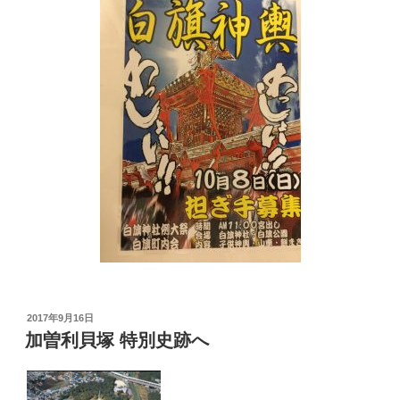
投
2017年9月16日
稿
加曽利貝塚 特別史跡へ
日: