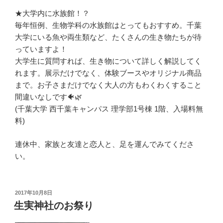
★大学内に水族館！？
毎年恒例、生物学科の水族館はとってもおすすめ。千葉
大学にいる魚や両生類など、たくさんの生き物たちが待
っていますよ！
大学生に質問すれば、生き物について詳しく解説してく
れます。展示だけでなく、体験ブースやオリジナル商品
まで。お子さまだけでなく大人の方もわくわくすること
間違いなしです🐠🌿
(千葉大学 西千葉キャンパス 理学部1号棟 1階、入場料無
料)
連休中、家族と友達と恋人と、足を運んでみてくださ
い。
投
2017年10月8日
稿
生実神社のお祭り
日: