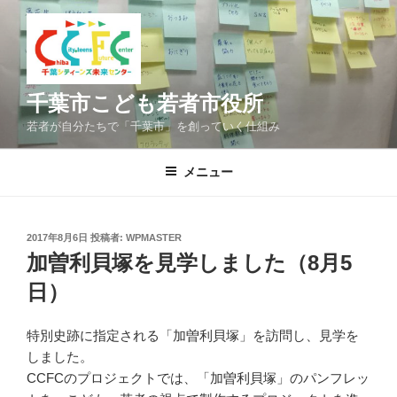
コ
ン
テ
ン
ツ
千葉市こども若者市役所
へ
若者が自分たちで「千葉市」を創っていく仕組み
ス
キ
メニュー
ッ
プ
投
2017年8月6日
投稿者:
WPMASTER
稿
加曽利貝塚を見学しました（8月5
日:
日）
特別史跡に指定される「加曽利貝塚」を訪問し、見学を
しました。
CCFCのプロジェクトでは、「加曽利貝塚」のパンフレッ