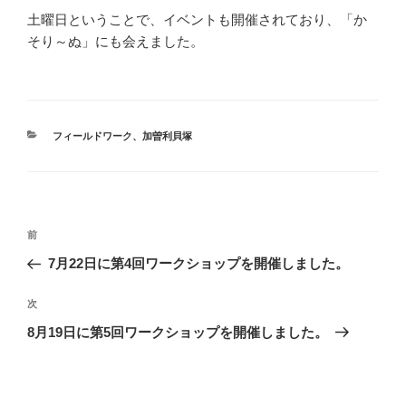
土曜日ということで、イベントも開催されており、「か
そり～ぬ」にも会えました。
カ
フィールドワーク
、
加曽利貝塚
テ
ゴ
リ
ー
投
前
前
稿
の
7月22日に第4回ワークショップを開催しました。
ナ
投
ビ
稿
次
次
ゲ
の
8月19日に第5回ワークショップを開催しました。
投
ー
稿
シ
ョ