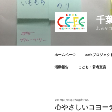
コ
ン
テ
千
ン
ツ
若者が
へ
ス
キ
ッ
ホームページ
ccfcプロジェク
プ
活動報告
こども・若者宣言
投
2017年9月16日
投稿者:
W5
稿
心やさしいコヨー
日: