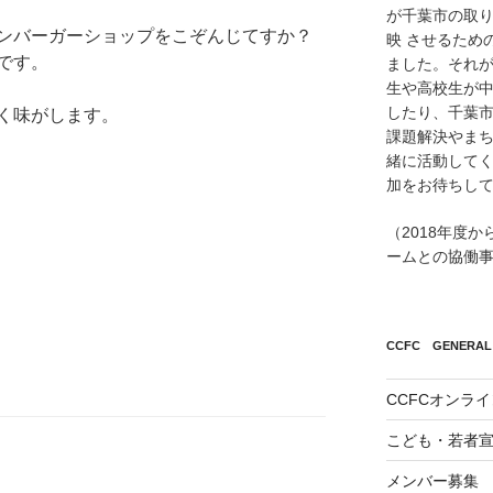
が千葉市の取
ンバーガーショップをこぞんじてすか？
映 させるため
です。
ました。それが
生や高校生が
したり、千葉市
く味がします。
課題解決やまち
緒に活動して
加をお待ちし
（2018年度
ームとの協働
CCFC GENERAL 
CCFCオンラ
こども・若者
メンバー募集