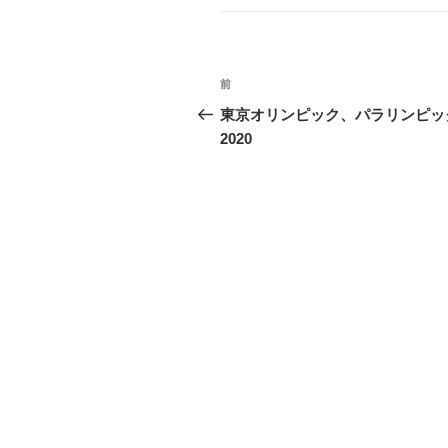
ゴ
リ
ー
投
前
前
稿
の
東京オリンピック、パラリンピッ
投
2020
ナ
稿
ビ
ゲ
ー
シ
ョ
ン