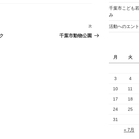
千葉市こども若
み
活動へのエン
次
次
の
ク
千葉市動物公園
投
稿
月
火
3
4
10
11
17
18
24
25
31
« 7月