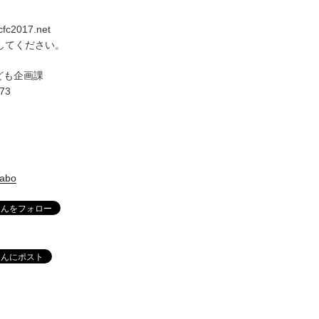
ccfc2017.net
換してください。
ども企画課
673
labo