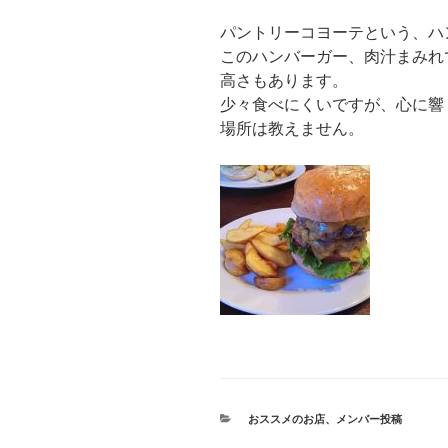
パントリーコヨーテという、ハ
このハンバーガー、肉汁まみれ
高さもあります。
少々食べにくいですが、心に響
場所は教えません。
カ
おススメのお店
、
メンバー投稿
テ