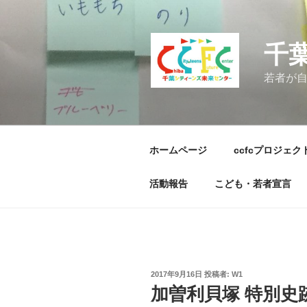
コ
ン
テ
千
ン
ツ
若者が
へ
ス
キ
ッ
ホームページ
ccfcプロジェク
プ
活動報告
こども・若者宣言
投
2017年9月16日
投稿者:
W1
稿
加曽利貝塚 特別史
日: