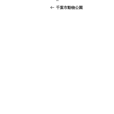
前
稿
の
千葉市動物公園
投
ナ
稿
ビ
ゲ
ー
シ
ョ
ン