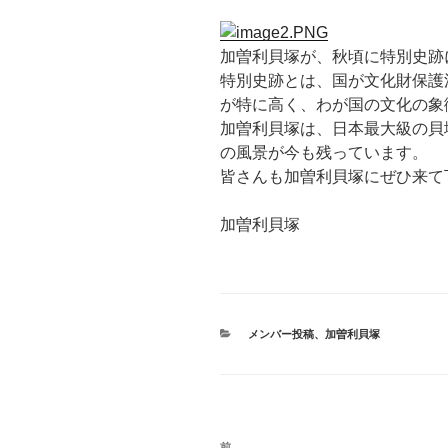
加曽利貝塚が、秋頃に特別史跡
特別史跡とは、国が文化財保護
が特に高く、わが国の文化の象
加曽利貝塚は、日本最大級の貝
の風景が今も残っています。
皆さんも加曽利貝塚にぜひ来て
加曽利貝塚
カ
メンバー投稿
、
加曽利貝塚
テ
ゴ
リ
ー
投
前