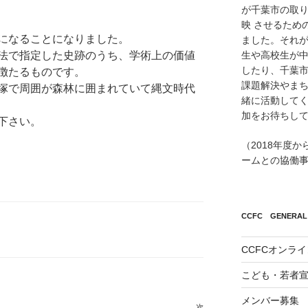
が千葉市の取
映 させるため
になることになりました。
ました。それが
生や高校生が
法で指定した史跡のうち、学術上の価値
したり、千葉市
徴たるものです。
課題解決やまち
塚で周囲が森林に囲まれていて縄文時代
緒に活動して
加をお待ちし
下さい。
（2018年度
ームとの協働
CCFC GENERAL 
CCFCオンラ
こども・若者
メンバー募集
次