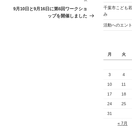
次
の
千葉市こども若
9月10日と9月16日に第6回ワークショ
み
投
ップを開催しました
稿
活動へのエン
月
火
3
4
10
11
17
18
24
25
31
« 7月