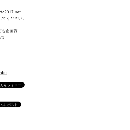
ccfc2017.net
換してください。
ども企画課
673
labo