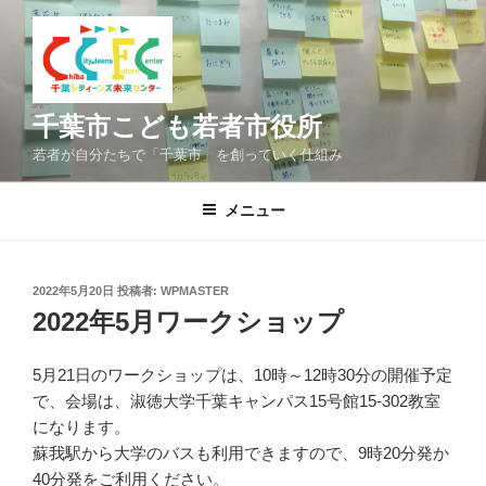
コ
ン
テ
ン
ツ
千葉市こども若者市役所
へ
若者が自分たちで「千葉市」を創っていく仕組み
ス
キ
メニュー
ッ
プ
投
2022年5月20日
投稿者:
WPMASTER
稿
2022年5月ワークショップ
日:
5月21日のワークショップは、10時～12時30分の開催予定
で、会場は、淑徳大学千葉キャンパス15号館15-302教室
になります。
蘇我駅から大学のバスも利用できますので、9時20分発か
40分発をご利用ください。