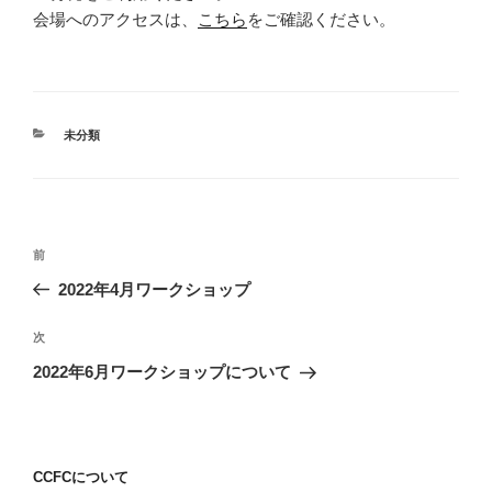
会場へのアクセスは、
こちら
をご確認ください。
カ
未分類
テ
ゴ
リ
ー
投
前
前
稿
の
2022年4月ワークショップ
ナ
投
ビ
稿
次
次
ゲ
の
2022年6月ワークショップについて
投
ー
稿
シ
ョ
CCFCについて
ン