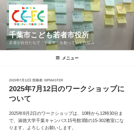
コ
ン
テ
ン
ツ
千葉市こども若者市役所
へ
若者が自分たちで「千葉市」を創っていく仕組み
ス
キ
メニュー
ッ
プ
投
2025年7月12日
投稿者:
WPMASTER
稿
2025年7月12日のワークショップに
日:
ついて
2025年8月2日のワークショップは、10時から12時30分ま
で、淑徳大学千葉キャンパス15号館3階の15-302教室にな
ります。よろしくお願いします。