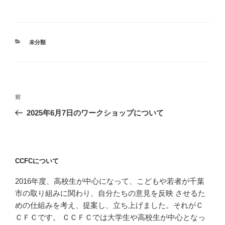
カ
未分類
テ
ゴ
リ
ー
投
前
前
稿
の
2025年6月7日のワークショップについて
ナ
投
ビ
稿
ゲ
ー
CCFCについて
シ
2016年度、高校生が中心になって、こどもや若者が千葉
ョ
市の取り組みに関わり、自分たちの意見を反映 させるた
ン
めの仕組みを考え、提案し、立ち上げました。それがＣ
ＣＦＣです。 ＣＣＦＣでは大学生や高校生が中心となっ