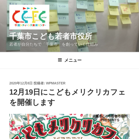
コ
ン
テ
ン
ツ
千葉市こども若者市役所
へ
若者が自分たちで「千葉市」を創っていく仕組み
ス
キ
メニュー
ッ
プ
投
2020年12月8日
投稿者:
WPMASTER
稿
12月19日にこどもメリクリカフェ
日:
を開催します