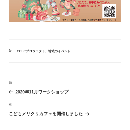
カ
CCFCプロジェクト
、
地域のイベント
テ
ゴ
リ
ー
投
前
前
稿
の
2020年11月ワークショップ
ナ
投
ビ
稿
次
次
ゲ
の
こどもメリクリカフェを開催しました
投
ー
稿
シ