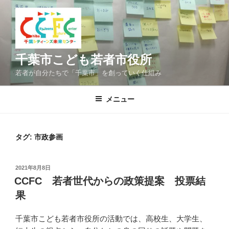
コ
ン
テ
ン
ツ
千葉市こども若者市役所
へ
若者が自分たちで「千葉市」を創っていく仕組み
ス
キ
メニュー
ッ
プ
タグ:
市政参画
投
2021年8月8日
稿
CCFC 若者世代からの政策提案 投票結
日:
果
千葉市こども若者市役所の活動では、高校生、大学生、