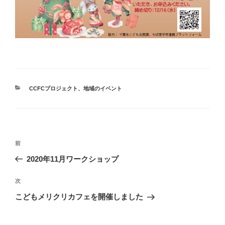
カ
CCFCプロジェクト
、
地域のイベント
テ
ゴ
リ
ー
投
前
前
稿
の
2020年11月ワークショップ
ナ
投
ビ
稿
次
次
ゲ
の
こどもメリクリカフェを開催しました
投
ー
稿
シ