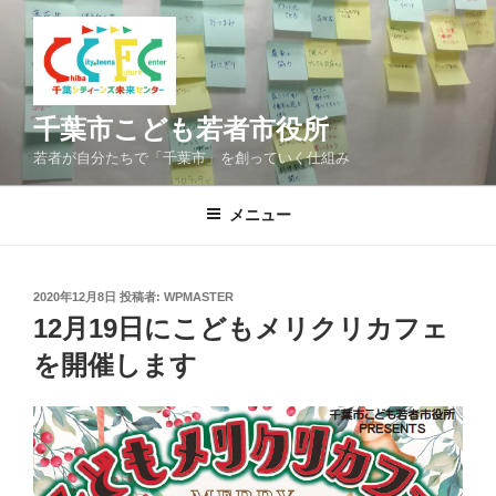
コ
ン
テ
ン
ツ
千葉市こども若者市役所
へ
若者が自分たちで「千葉市」を創っていく仕組み
ス
キ
メニュー
ッ
プ
投
2020年12月8日
投稿者:
WPMASTER
稿
12月19日にこどもメリクリカフェ
日:
を開催します