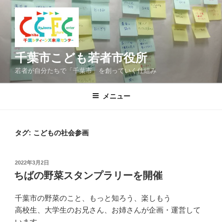
コ
ン
テ
ン
ツ
千葉市こども若者市役所
へ
若者が自分たちで「千葉市」を創っていく仕組み
ス
キ
メニュー
ッ
プ
タグ:
こどもの社会参画
投
2022年3月2日
稿
ちばの野菜スタンプラリーを開催
日:
千葉市の野菜のこと、もっと知ろう、楽しもう
高校生、大学生のお兄さん、お姉さんが企画・運営して
います。